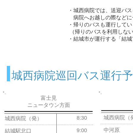
・城西病院では、送迎バス
病院へお越しの際などに
・帰りのバスも運行してい
送迎
（帰りのバスを利用しない
Shuttle Bus
・結城市が運行する「結城
城西病院巡回バス運行予
富士見
ニュータウン方面
城西病院（
8:30
城西病院（発）
中河原
9:00
結城駅北口