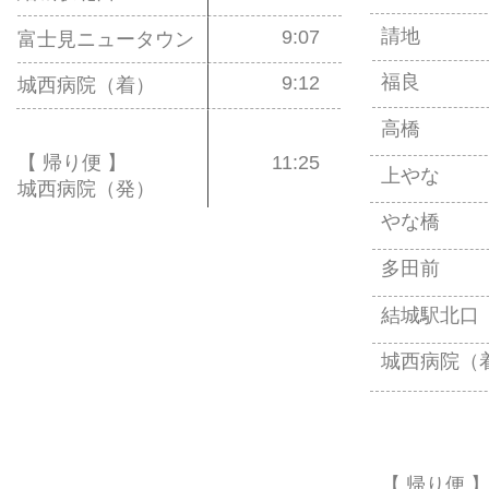
請地
9:07
富士見ニュータウン
福良
9:12
城西病院（着）
高橋
【 帰り便 】
11:25
上やな
城西病院（発）
やな橋
多田前
結城駅北口
城西病院（
【 帰り便 